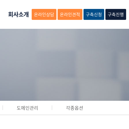
회사소개
온라인상담
온라인견적
구축신청
구축진행
도메인관리
각종옵션