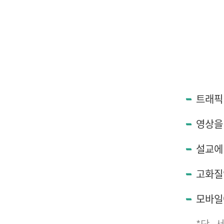
트래픽
영상을
설교에
고화질
모바일
*단,